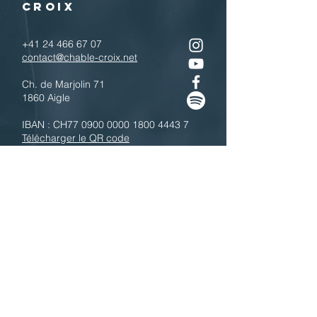
CROIX
+41 24 466 67 07
contact@chable-croix.net
Ch. de Marjolin 71
1860 Aigle
IBAN : CH77
0900 0000 1800 4443 7
Télécharger le QR code
N'hésitez pas à nous contacter