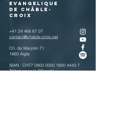
EVANGELIQUE
DE CHÂBLE-
CROIX
+41 24 466 67 07
contact@chable-croix.net
Ch. de Marjolin 71
1860 Aigle
IBAN : CH77
0900 0000 1800 4443 7
Télécharger le QR code
N'hésitez pas à nous contacter