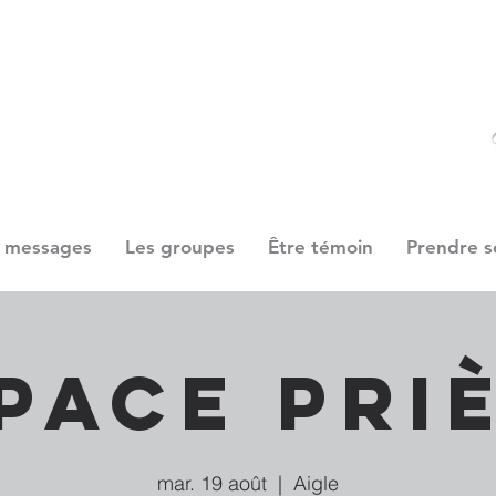
 messages
Les groupes
Être témoin
Prendre s
pace Pri
mar. 19 août
  |  
Aigle