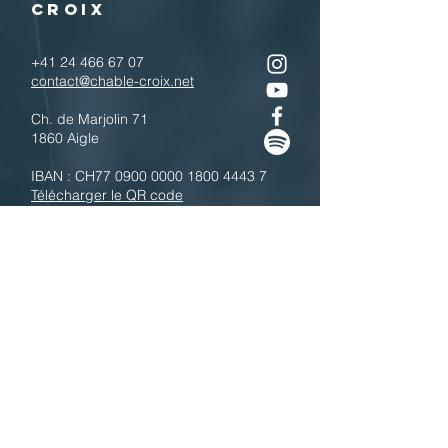
CROIX
+41 24 466 67 07
contact@chable-croix.net
Ch. de Marjolin 71
1860 Aigle
IBAN : CH77
0900 0000 1800 4443 7
Télécharger le QR code
N'hésitez pas à nous contacter