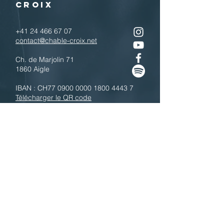
CROIX
+41 24 466 67 07
contact@chable-croix.net
Ch. de Marjolin 71
1860 Aigle
IBAN : CH77
0900 0000 1800 4443 7
Télécharger le QR code
N'hésitez pas à nous contacter