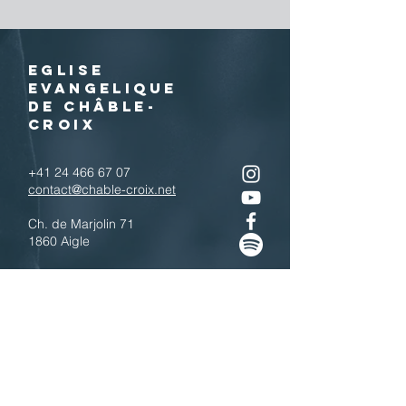
EGLISE
EVANGELIQUE
DE CHÂBLE-
CROIX
+41 24 466 67 07
contact@chable-croix.net
Ch. de Marjolin 71
1860 Aigle
IBAN : CH77
0900 0000 1800 4443 7
Télécharger le QR code
N'hésitez pas à nous contacter