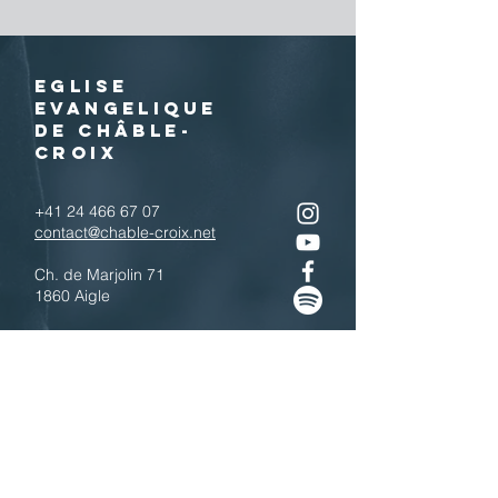
EGLISE
EVANGELIQUE
DE CHÂBLE-
CROIX
+41 24 466 67 07
contact@chable-croix.net
Ch. de Marjolin 71
1860 Aigle
IBAN : CH77
0900 0000 1800 4443 7
Télécharger le QR code
N'hésitez pas à nous contacter