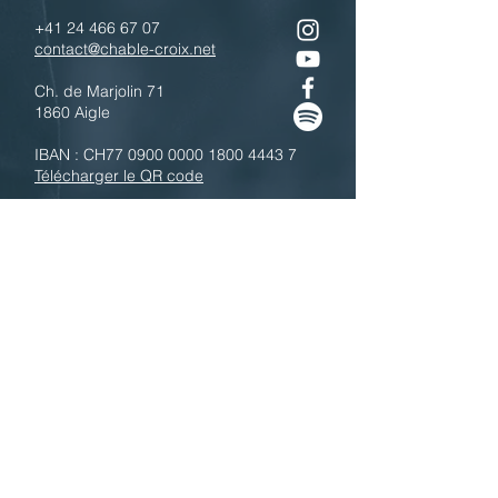
+41 24 466 67 07
contact@chable-croix.net
Ch. de Marjolin 71
1860 Aigle
IBAN : CH77
0900 0000 1800 4443 7
Télécharger le QR code
N'hésitez pas à nous contacter