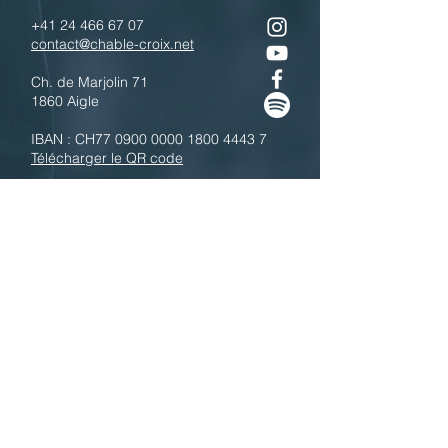
+41 24 466 67 07
contact@chable-croix.net
Ch. de Marjolin 71
1860 Aigle
IBAN : CH77
0900 0000 1800 4443 7
Télécharger le QR code
N'hésitez pas à nous contacter