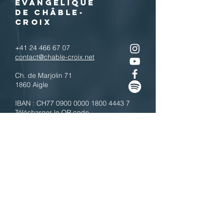
EVANGELIQUE
DE CHÂBLE-
CROIX
+41 24 466 67 07
contact@chable-croix.net
Ch. de Marjolin 71
1860 Aigle
IBAN : CH77
0900 0000 1800 4443 7
Télécharger le QR code
N'hésitez pas à nous contacter