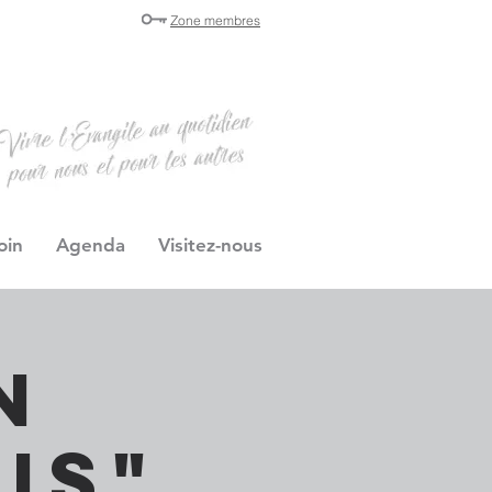
Zone membres
oin
Agenda
Visitez-nous
n
is"