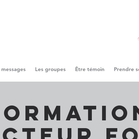
 messages
Les groupes
Être témoin
Prendre s
Formatio
acteur fo