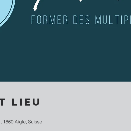
t lieu
, 1860 Aigle, Suisse