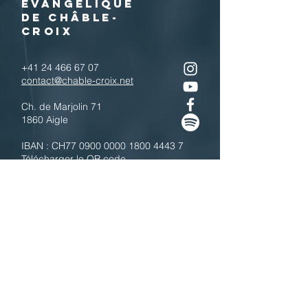
EVANGELIQUE
DE CHÂBLE-
CROIX
+41 24 466 67 07
contact@chable-croix.net
Ch. de Marjolin 71
1860 Aigle
IBAN : CH77
0900 0000 1800 4443 7
Télécharger le QR code
N'hésitez pas à nous contacter