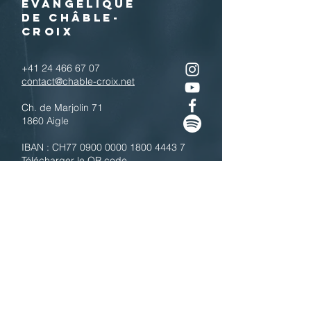
EVANGELIQUE
DE CHÂBLE-
CROIX
+41 24 466 67 07
contact@chable-croix.net
Ch. de Marjolin 71
1860 Aigle
IBAN : CH77
0900 0000 1800 4443 7
Télécharger le QR code
N'hésitez pas à nous contacter