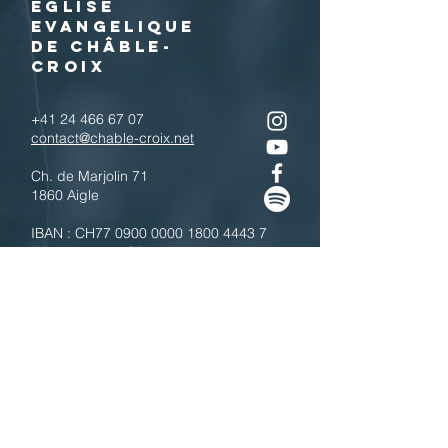
EGLISE
EVANGELIQUE
DE CHÂBLE-
CROIX
+41 24 466 67 07
contact@chable-croix.net
Ch. de Marjolin 71
1860 Aigle
IBAN : CH77
0900 0000 1800 4443 7
Télécharger le QR code
N'hésitez pas à nous contacter