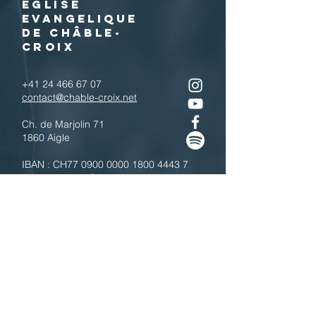
EGLISE
EVANGELIQUE
DE CHÂBLE-
CROIX
+41 24 466 67 07
contact@chable-croix.net
Ch. de Marjolin 71
1860 Aigle
IBAN : CH77
0900 0000 1800 4443 7
Télécharger le QR code
N'hésitez pas à nous contacter