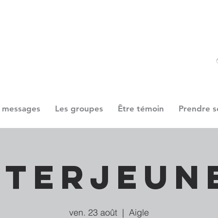
 messages
Les groupes
Être témoin
Prendre s
nterjeun
ven. 23 août
  |  
Aigle