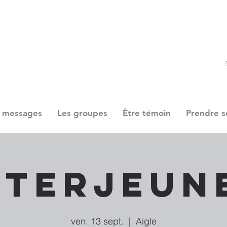
 messages
Les groupes
Être témoin
Prendre s
nterjeun
ven. 13 sept.
  |  
Aigle