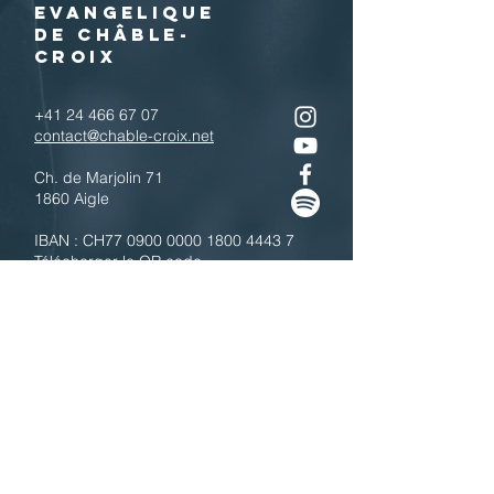
EVANGELIQUE
DE CHÂBLE-
CROIX
+41 24 466 67 07
contact@chable-croix.net
Ch. de Marjolin 71
1860 Aigle
IBAN : CH77
0900 0000 1800 4443 7
Télécharger le QR code
N'hésitez pas à nous contacter