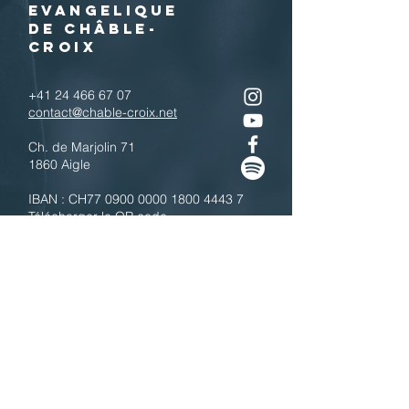
EVANGELIQUE
DE CHÂBLE-
CROIX
+41 24 466 67 07
contact@chable-croix.net
Ch. de Marjolin 71
1860 Aigle
IBAN : CH77
0900 0000 1800 4443 7
Télécharger le QR code
N'hésitez pas à nous contacter