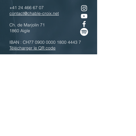
+41 24 466 67 07
contact@chable-croix.net
Ch. de Marjolin 71
1860 Aigle
IBAN : CH77
0900 0000 1800 4443 7
Télécharger le QR code
N'hésitez pas à nous contacter