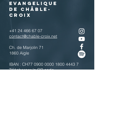
EVANGELIQUE
DE CHÂBLE-
CROIX
+41 24 466 67 07
contact@chable-croix.net
Ch. de Marjolin 71
1860 Aigle
IBAN : CH77
0900 0000 1800 4443 7
Télécharger le QR code
N'hésitez pas à nous contacter