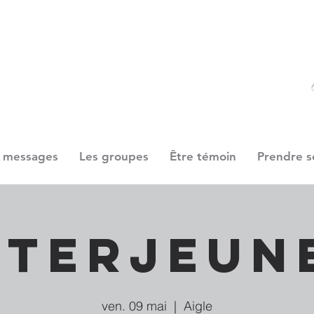
 messages
Les groupes
Être témoin
Prendre s
nterjeun
ven. 09 mai
  |  
Aigle