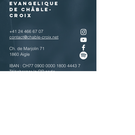
EVANGELIQUE
DE CHÂBLE-
CROIX
+41 24 466 67 07
contact@chable-croix.net
Ch. de Marjolin 71
1860 Aigle
IBAN : CH77
0900 0000 1800 4443 7
Télécharger le QR code
N'hésitez pas à nous contacter