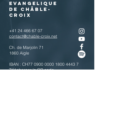
EVANGELIQUE
DE CHÂBLE-
CROIX
+41 24 466 67 07
contact@chable-croix.net
Ch. de Marjolin 71
1860 Aigle
IBAN : CH77
0900 0000 1800 4443 7
Télécharger le QR code
N'hésitez pas à nous contacter