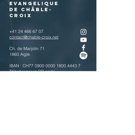
EVANGELIQUE
DE CHÂBLE-
CROIX
+41 24 466 67 07
contact@chable-croix.net
Ch. de Marjolin 71
1860 Aigle
IBAN : CH77
0900 0000 1800 4443 7
Télécharger le QR code
N'hésitez pas à nous contacter