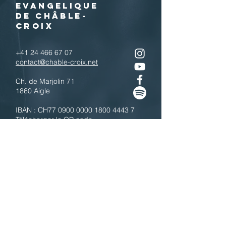
EVANGELIQUE
DE CHÂBLE-
CROIX
+41 24 466 67 07
contact@chable-croix.net
Ch. de Marjolin 71
1860 Aigle
IBAN : CH77
0900 0000 1800 4443 7
Télécharger le QR code
N'hésitez pas à nous contacter