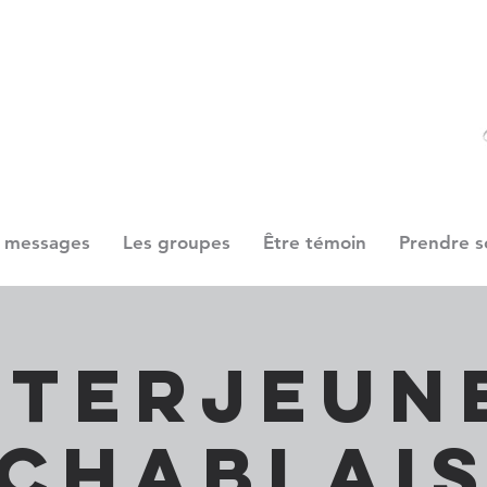
 messages
Les groupes
Être témoin
Prendre s
nterjeun
Chablai