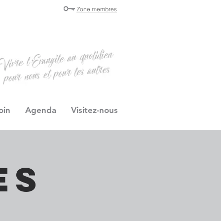
Zone membres
oin
Agenda
Visitez-nous
es
s