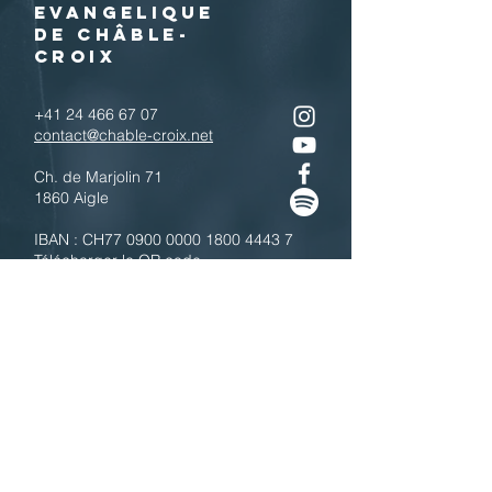
EVANGELIQUE
DE CHÂBLE-
CROIX
+41 24 466 67 07
contact@chable-croix.net
Ch. de Marjolin 71
1860 Aigle
IBAN : CH77
0900 0000 1800 4443 7
Télécharger le QR code
N'hésitez pas à nous contacter