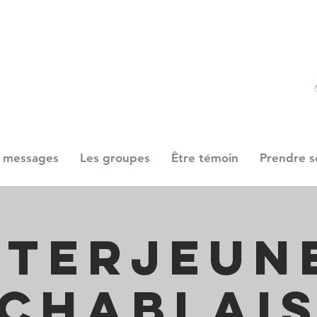
 messages
Les groupes
Être témoin
Prendre s
nterjeun
Chablai