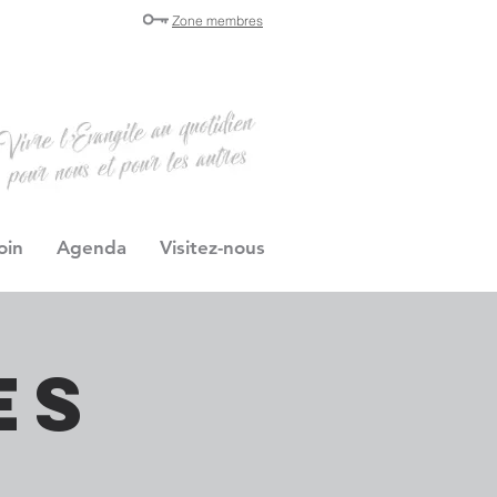
Zone membres
oin
Agenda
Visitez-nous
es
s