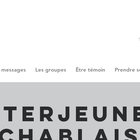
 messages
Les groupes
Être témoin
Prendre s
nterjeun
Chablai