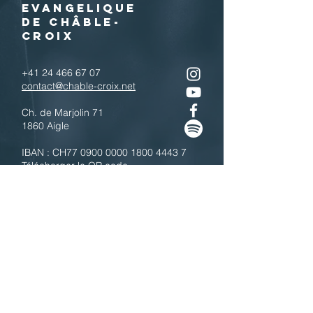
EVANGELIQUE
DE CHÂBLE-
CROIX
+41 24 466 67 07
contact@chable-croix.net
Ch. de Marjolin 71
1860 Aigle
IBAN : CH77
0900 0000 1800 4443 7
Télécharger le QR code
N'hésitez pas à nous contacter