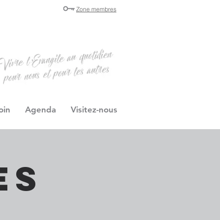
Zone membres
oin
Agenda
Visitez-nous
es
s