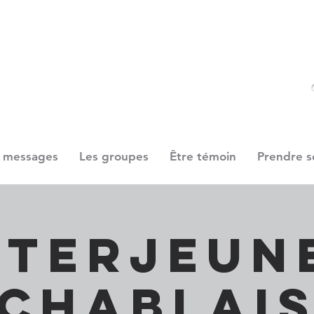
 messages
Les groupes
Être témoin
Prendre s
nterjeun
Chablai