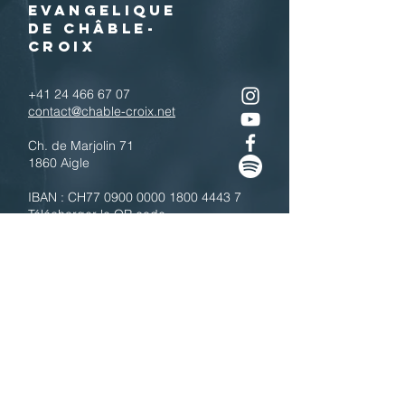
EVANGELIQUE
DE CHÂBLE-
CROIX
+41 24 466 67 07
contact@chable-croix.net
Ch. de Marjolin 71
1860 Aigle
IBAN : CH77
0900 0000 1800 4443 7
Télécharger le QR code
N'hésitez pas à nous contacter