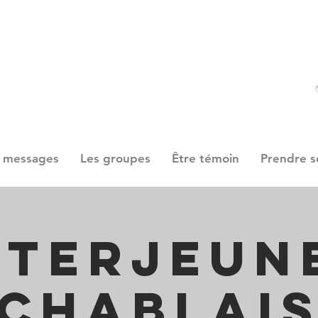
 messages
Les groupes
Être témoin
Prendre s
nterjeun
Chablai