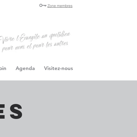
Zone membres
oin
Agenda
Visitez-nous
es
s