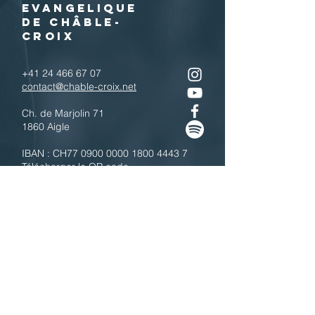
EVANGELIQUE
DE CHÂBLE-
CROIX
+41 24 466 67 07
contact@chable-croix.net
Ch. de Marjolin 71
1860 Aigle
IBAN : CH77
0900 0000 1800 4443 7
Télécharger le QR code
N'hésitez pas à nous contacter