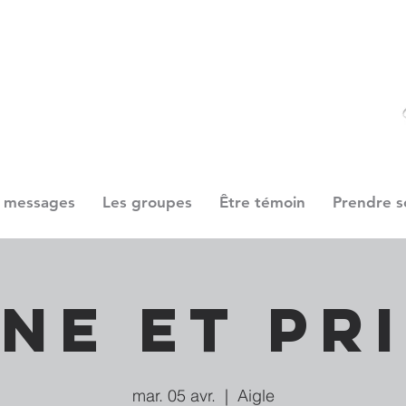
 messages
Les groupes
Être témoin
Prendre s
ne et Pr
mar. 05 avr.
  |  
Aigle