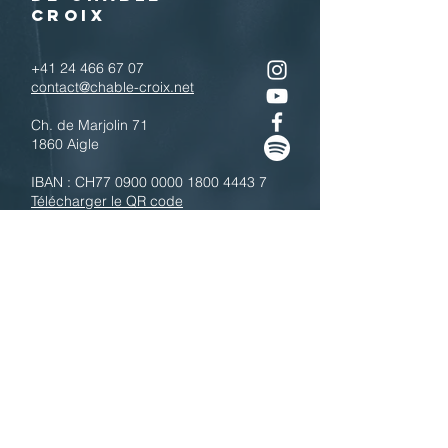
CROIX
+41 24 466 67 07
contact@chable-croix.net
Ch. de Marjolin 71
1860 Aigle
IBAN : CH77
0900 0000 1800 4443 7
Télécharger le QR code
N'hésitez pas à nous contacter