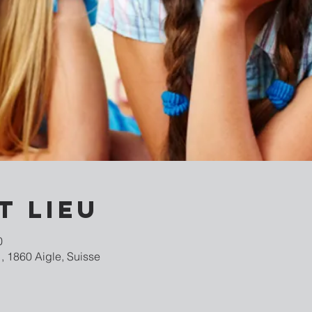
t lieu
0
, 1860 Aigle, Suisse