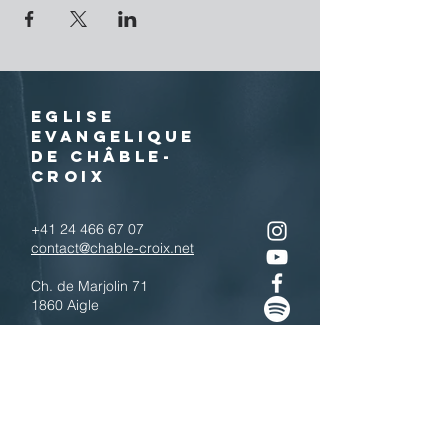
EGLISE
EVANGELIQUE
DE CHÂBLE-
CROIX
+41 24 466 67 07
contact@chable-croix.net
Ch. de Marjolin 71
1860 Aigle
IBAN : CH77
0900 0000 1800 4443 7
Télécharger le QR code
N'hésitez pas à nous contacter