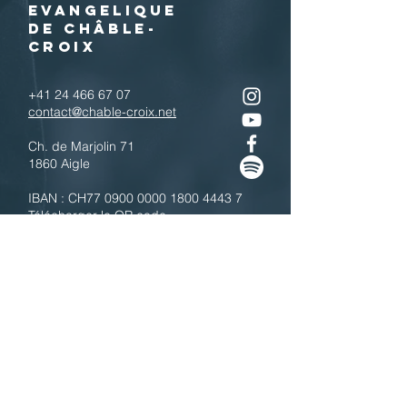
EVANGELIQUE
DE CHÂBLE-
CROIX
+41 24 466 67 07
contact@chable-croix.net
Ch. de Marjolin 71
1860 Aigle
IBAN : CH77
0900 0000 1800 4443 7
Télécharger le QR code
N'hésitez pas à nous contacter