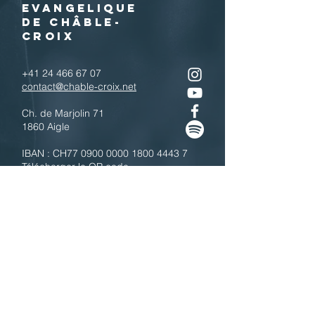
EVANGELIQUE
DE CHÂBLE-
CROIX
+41 24 466 67 07
contact@chable-croix.net
Ch. de Marjolin 71
1860 Aigle
IBAN : CH77
0900 0000 1800 4443 7
Télécharger le QR code
N'hésitez pas à nous contacter