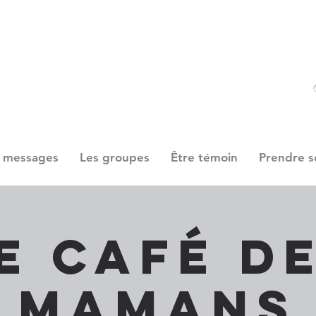
 messages
Les groupes
Être témoin
Prendre s
e Café d
Mamans