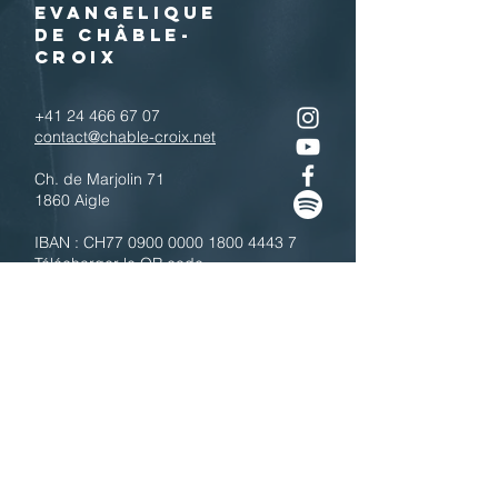
EVANGELIQUE
DE CHÂBLE-
CROIX
+41 24 466 67 07
contact@chable-croix.net
Ch. de Marjolin 71
1860 Aigle
IBAN : CH77
0900 0000 1800 4443 7
Télécharger le QR code
N'hésitez pas à nous contacter