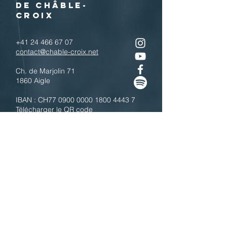
DE CHÂBLE-
CROIX
+41 24 466 67 07
contact@chable-croix.net
Ch. de Marjolin 71
1860 Aigle
IBAN : CH77
0900 0000 1800 4443 7
Télécharger le QR code
N'hésitez pas à nous contacter