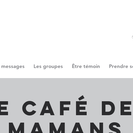
 messages
Les groupes
Être témoin
Prendre s
e Café d
Mamans