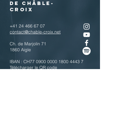
DE CHÂBLE-
CROIX
+41 24 466 67 07
contact@chable-croix.net
Ch. de Marjolin 71
1860 Aigle
IBAN : CH77
0900 0000 1800 4443 7
Télécharger le QR code
N'hésitez pas à nous contacter