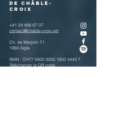
DE CHÂBLE-
CROIX
+41 24 466 67 07
contact@chable-croix.net
Ch. de Marjolin 71
1860 Aigle
IBAN : CH77
0900 0000 1800 4443 7
Télécharger le QR code
N'hésitez pas à nous contacter