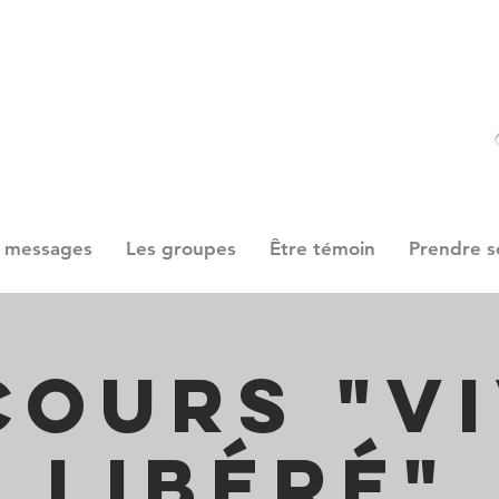
 messages
Les groupes
Être témoin
Prendre s
cours "V
Libéré"