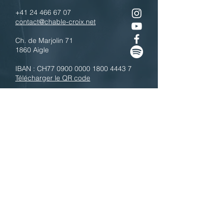
+41 24 466 67 07
contact@chable-croix.net
Ch. de Marjolin 71
1860 Aigle
IBAN : CH77
0900 0000 1800 4443 7
Télécharger le QR code
N'hésitez pas à nous contacter