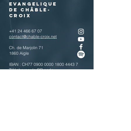
EVANGELIQUE
DE CHÂBLE-
CROIX
+41 24 466 67 07
contact@chable-croix.net
Ch. de Marjolin 71
1860 Aigle
IBAN : CH77
0900 0000 1800 4443 7
Télécharger le QR code
N'hésitez pas à nous contacter